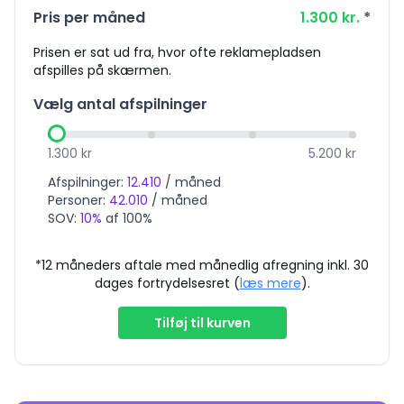
Pris per måned
1.300
kr.
*
Prisen er sat ud fra, hvor ofte reklamepladsen
afspilles på skærmen.
Vælg antal afspilninger
1.300
kr
5.200
kr
Afspilninger:
12.410
/ måned
Personer:
42.010
/ måned
SOV:
10
%
af 100%
*12 måneders aftale med månedlig afregning inkl. 30
dages fortrydelsesret (
læs mere
).
Tilføj til kurven