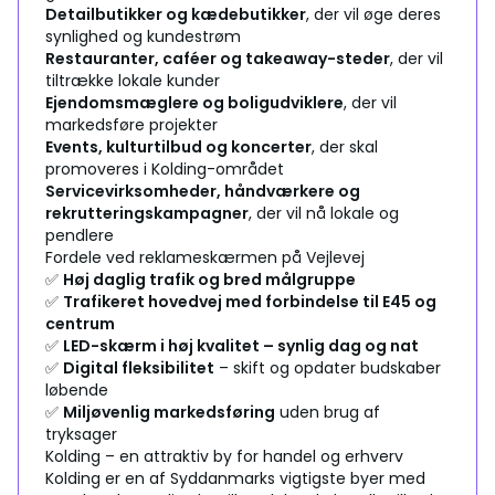
Detailbutikker og kædebutikker
, der vil øge deres
synlighed og kundestrøm
Restauranter, caféer og takeaway-steder
, der vil
tiltrække lokale kunder
Ejendomsmæglere og boligudviklere
, der vil
markedsføre projekter
Events, kulturtilbud og koncerter
, der skal
promoveres i Kolding-området
Servicevirksomheder, håndværkere og
rekrutteringskampagner
, der vil nå lokale og
pendlere
Fordele ved reklameskærmen på Vejlevej
✅
Høj daglig trafik og bred målgruppe
✅
Trafikeret hovedvej med forbindelse til E45 og
centrum
✅
LED-skærm i høj kvalitet – synlig dag og nat
✅
Digital fleksibilitet
– skift og opdater budskaber
løbende
✅
Miljøvenlig markedsføring
uden brug af
tryksager
Kolding – en attraktiv by for handel og erhverv
Kolding er en af Syddanmarks vigtigste byer med