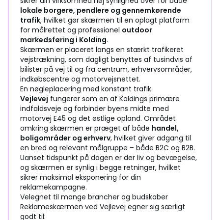
sikrer din virksomhed høj synlighed over for både
lokale borgere, pendlere og gennemkørende
trafik
, hvilket gør skærmen til en oplagt platform
for målrettet og professionel
outdoor
markedsføring i Kolding
.
Skærmen er placeret langs en stærkt trafikeret
vejstrækning, som dagligt benyttes af tusindvis af
bilister på vej til og fra centrum, erhvervsområder,
indkøbscentre og motorvejsnettet.
En nøgleplacering med konstant trafik
Vejlevej
fungerer som en af Koldings primære
indfaldsveje og forbinder byens midte med
motorvej E45 og det østlige opland. Området
omkring skærmen er præget af både
handel,
boligområder og erhverv
, hvilket giver adgang til
en bred og relevant målgruppe – både B2C og B2B.
Uanset tidspunkt på dagen er der liv og bevægelse,
og skærmen er synlig i begge retninger, hvilket
sikrer maksimal eksponering for din
reklamekampagne.
Velegnet til mange brancher og budskaber
Reklameskærmen ved Vejlevej egner sig særligt
godt til: