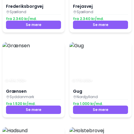
Frederiksborgvej
Frejasvej
Sjælland
Sjælland
fra
2.340
kr/md.
fra
2.340
kr/md.
Se mere
Se mere
414.700
+
719.600
+
Grænsen
Gug
Syddanmark
Nordjylland
fra
1.520
kr/md.
fra
1.000
kr/md.
Se mere
Se mere