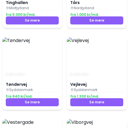
Tinghallen
Tårs
Midtjylland
Nordjylland
fra
5.000
kr/md.
fra
1.000
kr/md.
Se mere
Se mere
254.000
+
420.100
+
Tøndervej
Vejlevej
Syddanmark
Syddanmark
fra
640
kr/md.
fra
1.300
kr/md.
Se mere
Se mere