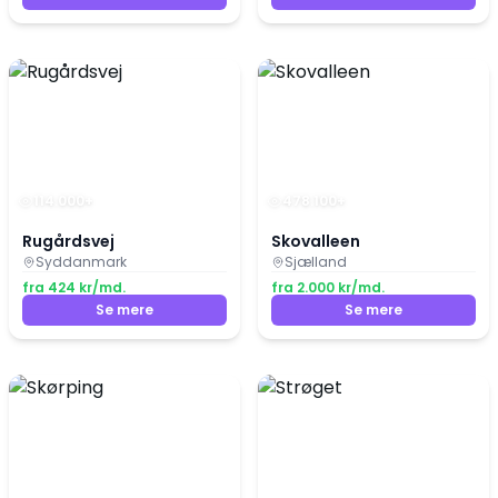
114.000
+
478.100
+
Rugårdsvej
Skovalleen
Syddanmark
Sjælland
fra
424
kr/md.
fra
2.000
kr/md.
Se mere
Se mere