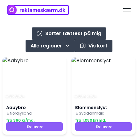
open
Sorter tættest på mig
Alle regioner
Vis kort
95.500
+
534.400
+
Aabybro
Blommenslyst
Nordjylland
Syddanmark
fra
360
kr/md.
fra
1.080
kr/md.
Se mere
Se mere