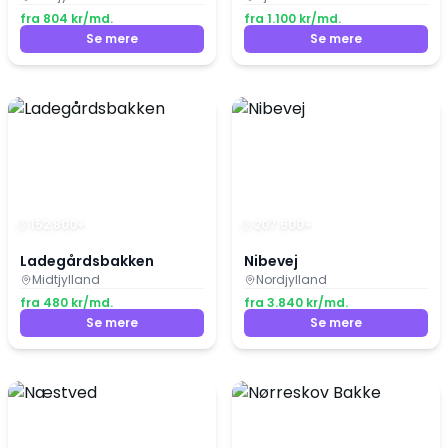
fra
804
kr/md.
fra
1.100
kr/md.
Se mere
Se mere
152.800
+
207.500
+
Ladegårdsbakken
Nibevej
Midtjylland
Nordjylland
fra
480
kr/md.
fra
3.840
kr/md.
Se mere
Se mere