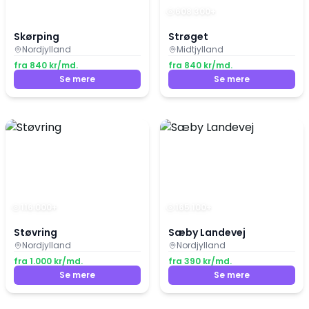
608.300
+
Skørping
Strøget
Nordjylland
Midtjylland
fra
840
kr/md.
fra
840
kr/md.
Se mere
Se mere
116.000
+
165.100
+
Støvring
Sæby Landevej
Nordjylland
Nordjylland
fra
1.000
kr/md.
fra
390
kr/md.
Se mere
Se mere