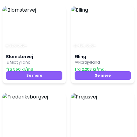
336.000
+
456.000
+
Blomstervej
Elling
Midtjylland
Nordjylland
fra
550
kr/md.
fra
2.208
kr/md.
Se mere
Se mere