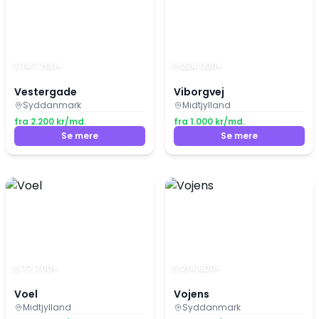
147.700
+
224.000
+
Vestergade
Viborgvej
Syddanmark
Midtjylland
fra
2.200
kr/md.
fra
1.000
kr/md.
Se mere
Se mere
77.700
+
214.600
+
Voel
Vojens
Midtjylland
Syddanmark