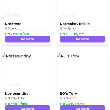
110.000
+
271.200
+
Næstved
Nørreskov Bakke
Sjælland
Midtjylland
fra
2.200
kr/md.
fra
1.300
kr/md.
Se mere
Se mere
222.700
+
Nørresundby
RO's Torv
Nordjylland
Sjælland
fra
440
kr/md.
fra
2.340
kr/md.
Se mere
Se mere