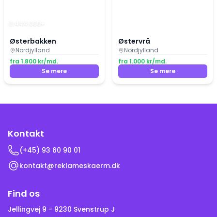
444.000
+
Østerbakken
Østervrå
Nordjylland
Nordjylland
fra
1.800
kr/md.
fra
1.000
kr/md.
Se mere
Se mere
Kontakt
(+45)
93 60 90 01
kontakt@reklameskaerm.dk
Find os
Jellingvej 9 - 9230 Svenstrup J