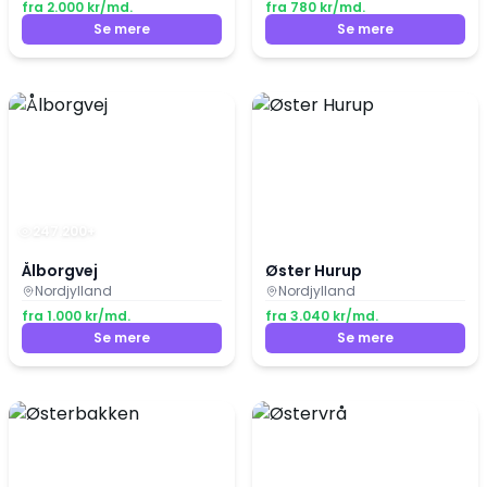
fra
2.000
kr/md.
fra
780
kr/md.
Se mere
Se mere
247.200
+
Ålborgvej
Øster Hurup
Nordjylland
Nordjylland
fra
1.000
kr/md.
fra
3.040
kr/md.
Se mere
Se mere