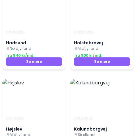
101.600
+
220.000
+
Hadsund
Holstebrovej
Nordjylland
Midtjylland
fra
840
kr/md.
fra
800
kr/md.
Se mere
Se mere
14.000
+
132.600
+
Højslev
Kalundborgvej
Midtjylland
Sjælland