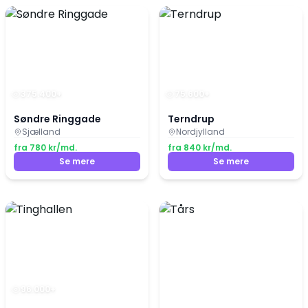
375.400
+
75.600
+
Søndre Ringgade
Terndrup
Sjælland
Nordjylland
fra
780
kr/md.
fra
840
kr/md.
Se mere
Se mere
96.000
+