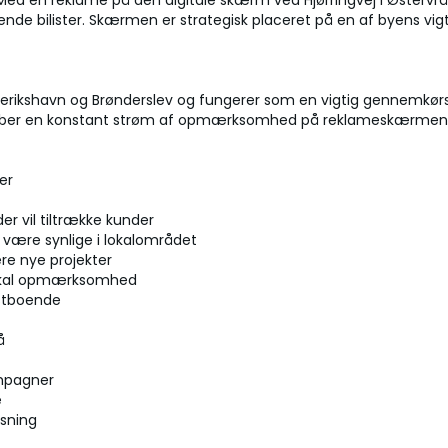
 Med en reklame på den digitale skærm ved Hjørringvej i Østervrå
 bilister. Skærmen er strategisk placeret på en af byens vigti
derikshavn og Brønderslev og fungerer som en vigtig gennemkørsel
skaber en konstant strøm af opmærksomhed på reklameskærmen. De
er
er vil tiltrække kunder
være synlige i lokalområdet
re nye projekter
lokal opmærksomhed
astboende
å
ampagner
e
isning