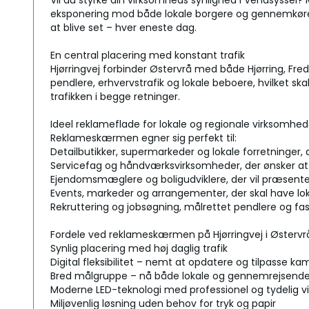
Vil du styrke din virksomheds synlighed i Vendsyssel?
eksponering mod både lokale borgere og gennemkørende
at blive set – hver eneste dag.
En central placering med konstant trafik
Hjørringvej forbinder Østervrå med både Hjørring, Fre
pendlere, erhvervstrafik og lokale beboere, hvilket 
trafikken i begge retninger.
Ideel reklameflade for lokale og regionale virksomhed
Reklameskærmen egner sig perfekt til:
Detailbutikker, supermarkeder og lokale forretninger, d
Servicefag og håndværksvirksomheder, der ønsker at 
Ejendomsmæglere og boligudviklere, der vil præsente
Events, markeder og arrangementer, der skal have 
Rekruttering og jobsøgning, målrettet pendlere og f
Fordele ved reklameskærmen på Hjørringvej i Østervr
Synlig placering med høj daglig trafik
Digital fleksibilitet – nemt at opdatere og tilpasse k
Bred målgruppe – nå både lokale og gennemrejsend
Moderne LED-teknologi med professionel og tydelig v
Miljøvenlig løsning uden behov for tryk og papir