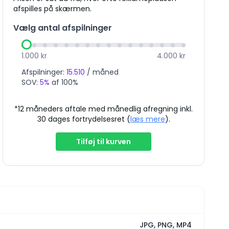
afspilles på skærmen.
Vælg antal afspilninger
1.000
kr
4.000
kr
Afspilninger:
15.510
/ måned
SOV:
5
%
af 100%
*12 måneders aftale med månedlig afregning inkl.
30 dages fortrydelsesret (
læs mere
).
Tilføj til kurven
JPG, PNG, MP4