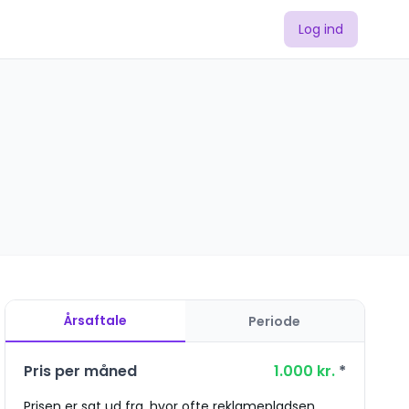
Log ind
Årsaftale
Periode
Pris per måned
1.000
kr.
*
Prisen er sat ud fra, hvor ofte reklamepladsen