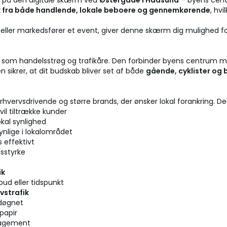
e på den digitale skærm ved
Østergade i Hadsund
– byens cent
ik fra både handlende, lokale beboere og gennemkørende
, hv
ce eller markedsfører et event, giver denne skærm dig mulighed 
 som handelsstrøg og trafikåre. Den forbinder byens centrum med
 sikrer, at dit budskab bliver set af både
gående, cyklister og b
ervsdrivende og større brands, der ønsker lokal forankring. Den 
 vil tiltrække kunder
okal synlighed
synlige i lokalområdet
 effektivt
dsstyrke
ik
bud eller tidspunkt
vstrafik
 døgnet
papir
gagement