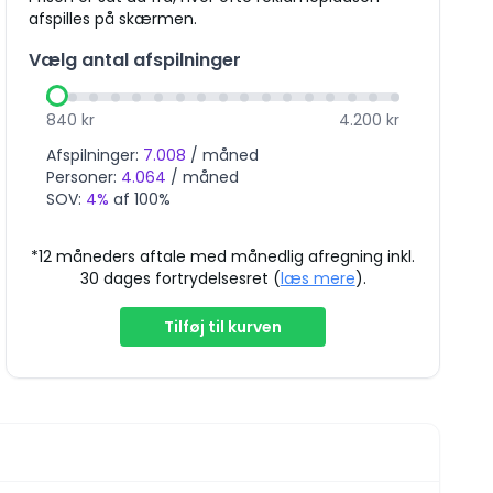
afspilles på skærmen.
Vælg antal afspilninger
840
kr
4.200
kr
Afspilninger:
7.008
/ måned
Personer:
4.064
/ måned
SOV:
4
%
af 100%
*12 måneders aftale med månedlig afregning inkl.
30 dages fortrydelsesret (
læs mere
).
Tilføj til kurven