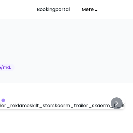
Bookingportal
Mere
e/md.