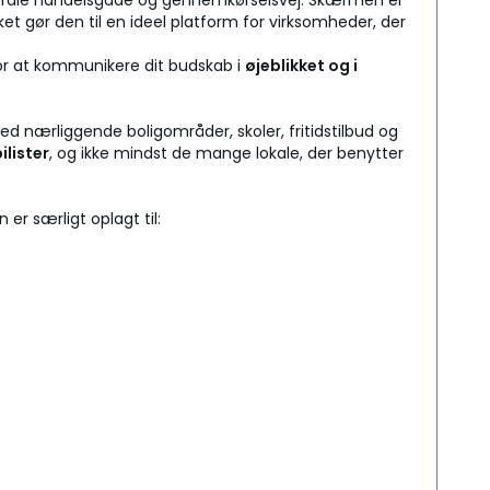
rale handelsgade og gennemkørselsvej. Skærmen er
ilket gør den til en ideel platform for virksomheder, der
for at kommunikere dit budskab i
øjeblikket og i
 nærliggende boligområder, skoler, fritidstilbud og
ilister
, og ikke mindst de mange lokale, der benytter
er særligt oplagt til: