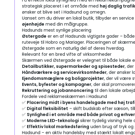
Få effektiv lokal synlighed med en reklamekampagn
strategisk placeret i et område med
høj daglig traf
ønsker at blive set i Hadsund og omegn.
Uanset om du driver en lokal butik, tilbyder en servi
øjenhøjde
med din målgruppe.
Hadsunds mest synlige placering
Østergade
er en af Hadsunds vigtigste gader – både
ruteveje til Hobro og Mariager. Placeringen af skærmen
Østergade som en naturlig del af deres hverdag.
Relevant for en bred vifte af virksomheder
Skærmen ved Østergade er velegnet til både lokale erhv
Detailbutikker, supermarkeder og spisesteder
, der
Håndværkere og servicevirksomheder
, der ønsker l
Ejendomsmæglere og boligprojekter
, der vil være 
Events, byfester og kampagner
, der skal promoveres
Rekruttering og jobannoncering
til den lokale arbej
Fordele ved reklameskærmen i Hadsund
✅
Placering midt i byens handelsgade med høj traf
✅
Digital fleksibilitet
– skift budskab efter sæson, til
✅
Synlighed i et område med både privat og erhver
✅
Moderne LED-teknologi
sikrer tydelig visning hele
✅
Effektiv lokal markedsføring
uden brug af tryk og 
Hadsund – en aktiv handelsby med stærkt lokalt en