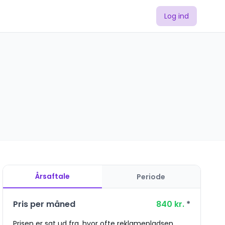
Log ind
Årsaftale
Periode
Pris per måned
840
kr.
*
Prisen er sat ud fra, hvor ofte reklamepladsen